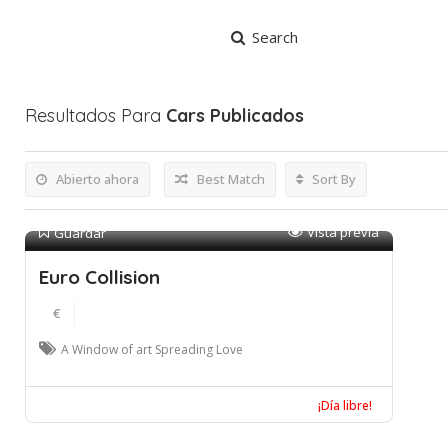
Search
Resultados Para
Cars
Publicados
Abierto ahora
Best Match
Sort By
Vista previa
Guardar
Euro Collision
€
A Window of art Spreading Love
¡Día libre!