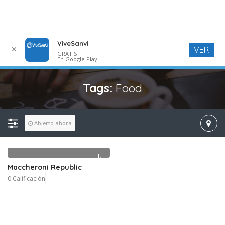
ViveSanvi
✕
VER
GRATIS
En Google Play
Tags:
Food
Abierto ahora
Maccheroni Republic
0 Calificación