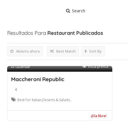
Search
Resultados Para
Restaurant
Publicados
Abierto ahora
Best Match
Sort By
Vista previa
Guardar
Maccheroni Republic
€
Best For Italian,Deserts & Salads..
¡Día libre!