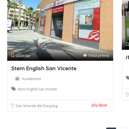
Vista previa
Guardar
i
Stem English San Vicente
Academias
Stem English San Vicente
¡Día libre!
San Vicente del Raspeig