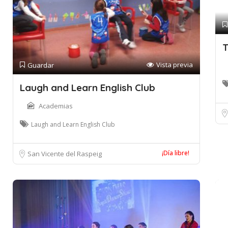
T
Vista previa
Guardar
Laugh and Learn English Club
Academias
Laugh and Learn English Club
¡Día libre!
San Vicente del Raspeig