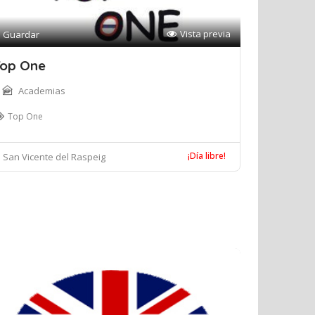
Vista previa
Guardar
op One
Academias
Top One
¡Día libre!
San Vicente del Raspeig