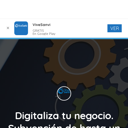
ViveSanvi
✕
VER
GRATIS
En Google Play
Digitaliza tu negocio.
Subvención de hasta un