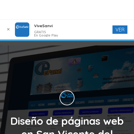
ViveSanvi
✕
VER
GRATIS
En Google Play
Diseño de páginas web
en San Vicente del