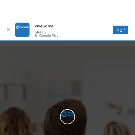
ViveSanvi
✕
VER
GRATIS
En Google Play